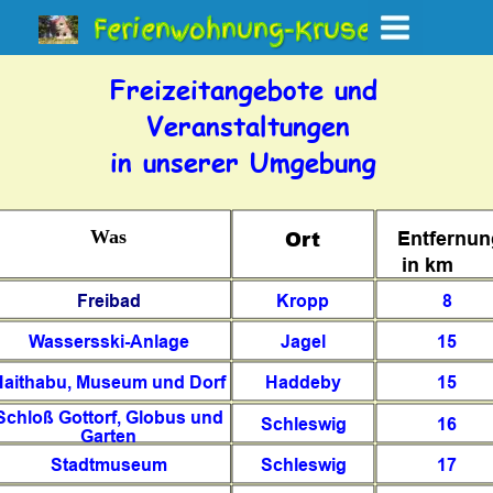
Ferienwohnung-Kruse
Freizeitangebote und 
Veranstaltungen
in unserer Umgebung
Was
Ort
          Entfernun
in km
Freibad
Kropp
8
Wassersski-Anlage
Jagel
15
Haithabu, Museum und Dorf
Haddeby
15
Schloß Gottorf, Globus und 
Schleswig
16
Garten
Stadtmuseum
Schleswig
17