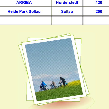
ARRIBA
Norderstedt
120
Heide Park Soltau
Soltau
200