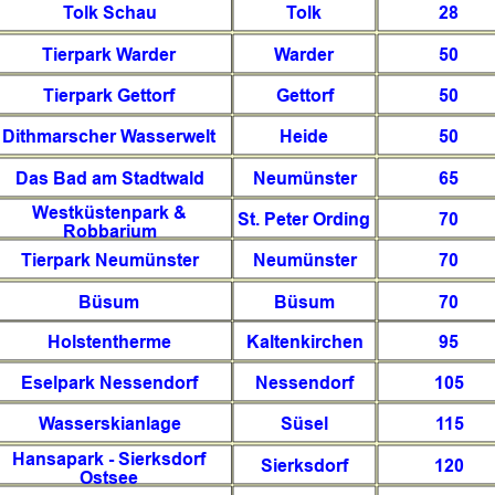
Tolk Schau
Tolk
28
Tierpark Warder
Warder
50
Tierpark Gettorf
Gettorf
50
Dithmarscher Wasserwelt
Heide
50
Das Bad am Stadtwald
Neumünster
65
Westküstenpark & 
St. Peter Ording
70
Robbarium
Tierpark Neumünster
Neumünster
70
Büsum
Büsum
70
Holstentherme
Kaltenkirchen
95
Eselpark Nessendorf
Nessendorf
105
Wasserskianlage
Süsel
115
Hansapark - Sierksdorf 
Sierksdorf
120
Ostsee