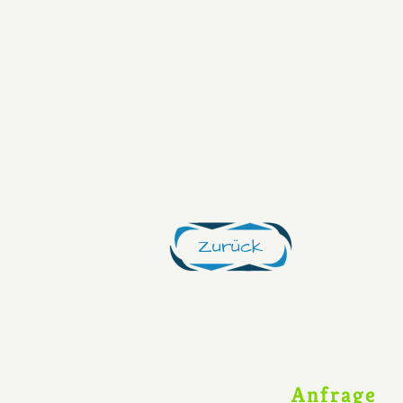
Zurück
Anfrage   